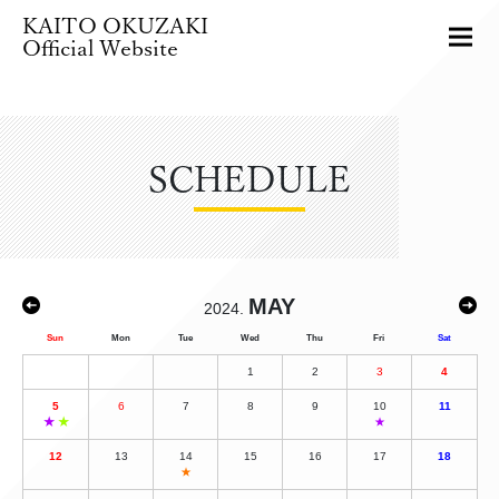
KAITO OKUZAKI
Official Website
SCHEDULE
MAY
2024.
Sun
Mon
Tue
Wed
Thu
Fri
Sat
1
2
3
4
5
6
7
8
9
10
11
★
★
★
12
13
14
15
16
17
18
★