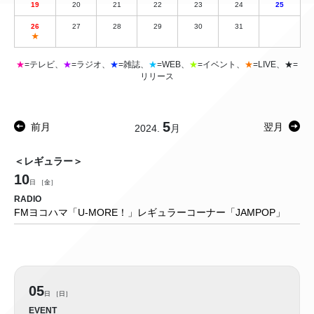
19
20
21
22
23
24
25
26
27
28
29
30
31
★
★
=テレビ、
★
=ラジオ、
★
=雑誌、
★
=WEB、
★
=イベント、
★
=LIVE、
★
=
リリース
5
前月
翌月
2024.
月
＜レギュラー＞
10
日 ［金］
RADIO
FMヨコハマ「U-MORE！」レギュラーコーナー「JAMPOP」
05
日 ［日］
EVENT