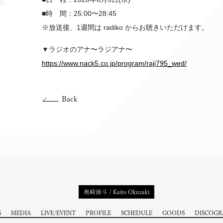
■時 間：25:00〜28:45
※放送後、1週間は radiko からお聴きいただけます。
▼ラジオのアナ〜ラジアナ〜
https://www.nack5.co.jp/program/raji795_wed/
Back
奥崎海斗 / Kaito Okuzaki
S
MEDIA
LIVE/EVENT
PROFILE
SCHEDULE
GOODS
DISCOGR