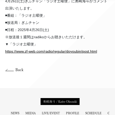
4月26日(土)ぎふチャン「ラジオ土曜便」に奥崎海斗がコメント
出演いたします。
◾️番組：「ラジオ土曜便」
◾️放送局：ぎふチャン
◾️日程：2025年4月26日(土)
※放送後１週間はradikoからお聴きいただけます。
▼「ラジオ土曜便」
https://www.zf-web.com/radio/regular/doyoubin/post.html
Back
奥崎海斗 / Kaito Okuzaki
NEWS
MEDIA
LIVE/EVENT
PROFILE
SCHEDULE
GOO