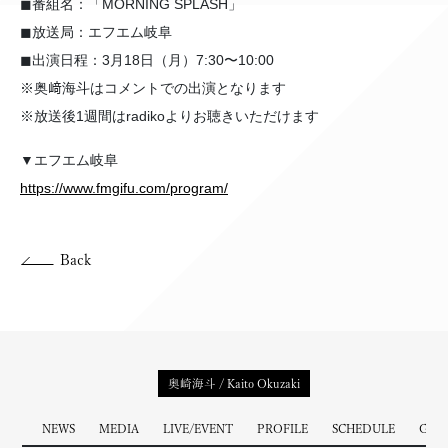
◼︎番組名：「MORNING SPLASH」
◼︎放送局：エフエム岐阜
◼︎出演日程：3月18日（月）7:30〜10:00
※奥﨑海斗はコメントでの出演となります
※放送後1週間はradikoよりお聴きいただけます
▼エフエム岐阜
https://www.fmgifu.com/program/
Back
奥崎海斗 / Kaito Okuzaki
NEWS
MEDIA
LIVE/EVENT
PROFILE
SCHEDULE
GOO