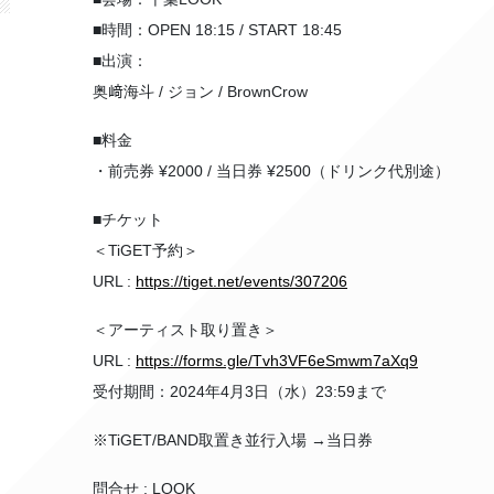
■時間：OPEN 18:15 / START 18:45
■出演：
奥﨑海斗 / ジョン / BrownCrow
■料金
・前売券 ¥2000 / 当日券 ¥2500（ドリンク代別途）
■チケット
＜TiGET予約＞
URL :
https://tiget.net/events/307206
＜アーティスト取り置き＞
URL :
https://forms.gle/Tvh3VF6eSmwm7aXq9
受付期間：2024年4月3日（水）23:59まで
※TiGET/BAND取置き並行入場 →当日券
問合せ : LOOK