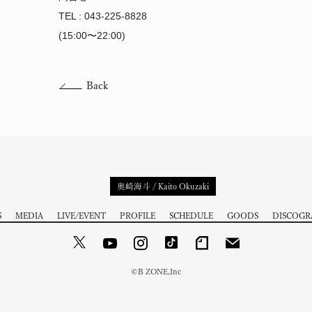
TEL : 043-225-8828
(15:00〜22:00)
Back
奥崎海斗 / Kaito Okuzaki
S
MEDIA
LIVE/EVENT
PROFILE
SCHEDULE
GOODS
DISCOGR
©️B ZONE,Inc