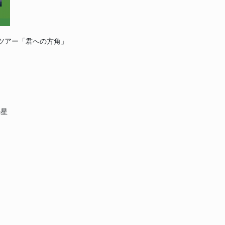
リースツアー「君への方角」
の星