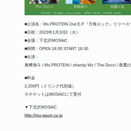
■公演名：Ms.PROTEIN 2nd E.P.『方角ロック』リ
■日程：2023年1月10日（火）
■会場：下北沢MOSAiC
■時間：OPEN 18:00 START 18:30
■出演：
奥﨑海斗 / Ms.PROTEIN / shandy Wz / The Docci / 夜鷹
■料金
2,200円（ドリンク代別途）
※チケットはMOSAiCにて受付
▼下北沢MOSAiC
http://mu-seum.co.jp