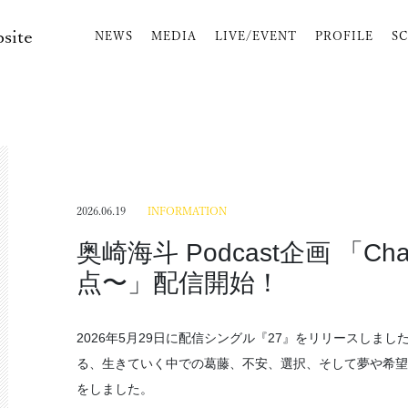
bsite
NEWS
MEDIA
LIVE/EVENT
PROFILE
S
2026.06.19
INFORMATION
奥崎海⽃ Podcast企画 「Ch
点〜」配信開始！
2026年5⽉29⽇に配信シングル『27』をリリースしま
る、⽣きていく中での葛藤、不安、選択、そして夢や希望を
をしました。