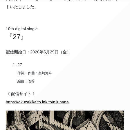
トいたしました。
10th digital single
『27』
配信開始日：2026年5月29日（金）
27
作詞・作曲：奥崎海斗
編曲：管梓
《 配信サイト 》
https://okuzakikaito.lnk.to/nijunana