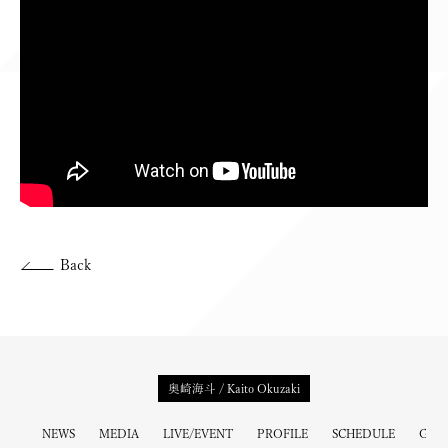
Back
奥崎海斗 / Kaito Okuzaki
NEWS
MEDIA
LIVE/EVENT
PROFILE
SCHEDULE
GOO