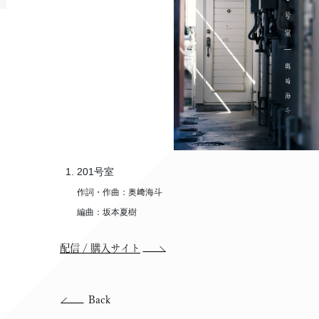
201号室
作詞・作曲：奥﨑海斗
編曲：坂本夏樹
配信 / 購入サイト
Back