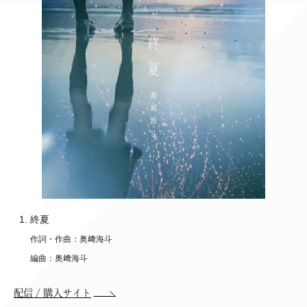
終夏
作詞・作曲：奥﨑海斗
編曲：奥﨑海斗
配信 / 購入サイト